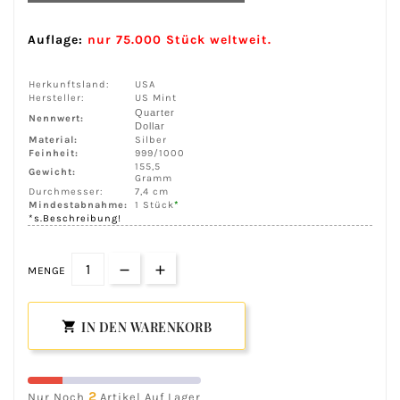
Auflage:
nur 75.000 Stück weltweit.
Herkunftsland:
USA
Hersteller:
US Mint
Quarter
Nennwert:
Dollar
Material:
Silber
Feinheit:
999/1000
155,5
Gewicht:
Gramm
Durchmesser:
7,4 cm
Mindestabnahme:
1 Stück
*
*s.Beschreibung!
MENGE
IN DEN WARENKORB

2
Nur Noch
Artikel Auf Lager