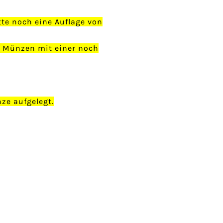
tte noch eine Auflage von
e Münzen mit einer noch
ze aufgelegt.