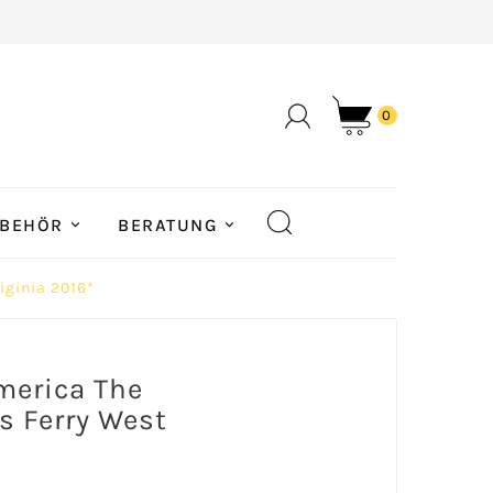
0
BEHÖR
BERATUNG
iginia 2016*
America The
s Ferry West