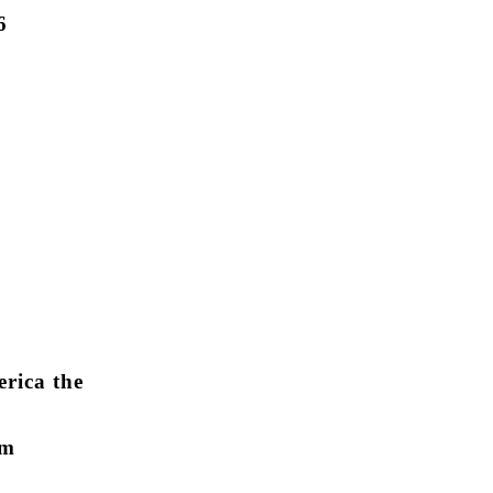
6
rica the
im