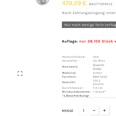
479,29 €
BRUTTOPREIS
Nach Zahlungseingang inner
Nur noch wenige Teile verfü
Auflage:
nur 38.100 Stück w
Herkunftsland:
USA
Hersteller:
US Mint
Quarter
Nennwert:
Dollar

Material:
Silber
Feinheit:
999/1000
155,5
Gewicht:
Gramm
Durchmesser:
7,4 cm
Mindestabnahme:
1 Stück
*
*s.Beschreibung!
MENGE