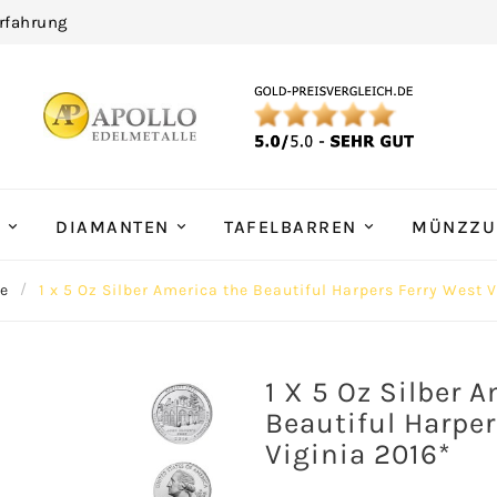
rfahrung
R
DIAMANTEN
TAFELBARREN
MÜNZZU
te
1 x 5 Oz Silber America the Beautiful Harpers Ferry West V
1 X 5 Oz Silber 
Beautiful Harper
Viginia 2016*