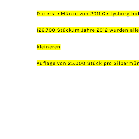
Die erste Münze von 2011 Gettysburg ha
126.700 Stück.Im Jahre 2012 wurden all
kleineren
Auflage von 25.000 Stück pro Silbermün